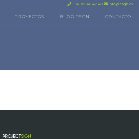
+34 918 46 42 40
info@psgn.es
PROYECTOS
BLOG PSGN
CONTACTO