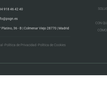
SOLU
34 918 46 42 40
nfo@psgn.es
CON QU
/ Platino, 36 - B | Colmenar Viejo 28770 | Madrid
CÓMO
al -
Política de Privacidad -
Política de Cookies