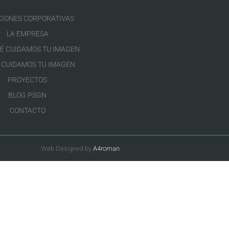
CIONES CORPORATIVAS
LA EMPRESA
É CUIDAMOS TU IMAGEN
 CUIDAMOS TU IMAGEN
PROYECTOS
BLOG PSGN
CONTACTO
Web Designed by
A4roman