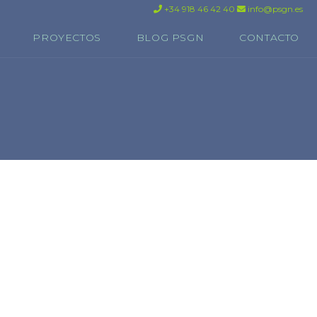
+34 918 46 42 40
info@psgn.es
PROYECTOS
BLOG PSGN
CONTACTO