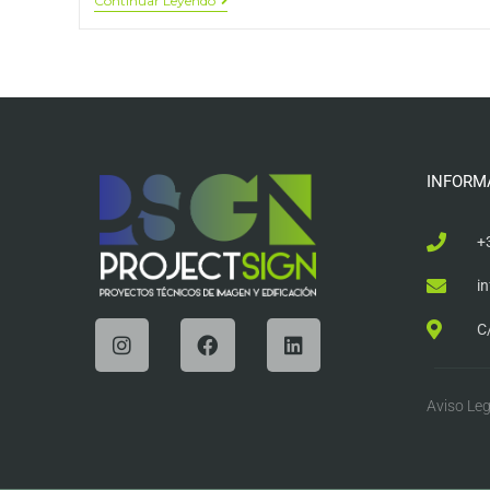
Continuar Leyendo
INFORM
+
i
C
Aviso Leg