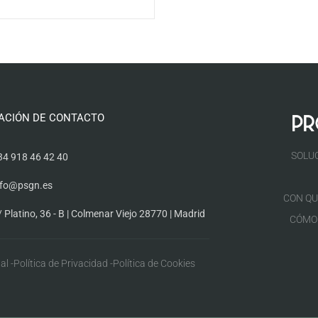
ACIÓN DE CONTACTO
SOLU
34 918 46 42 40
nfo@psgn.es
CON QU
/ Platino, 36 - B | Colmenar Viejo 28770 | Madrid
CÓMO
al -
Política de Privacidad -
Política de Cookies