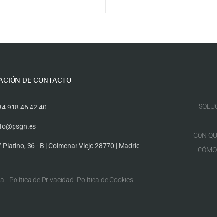
ACIÓN DE CONTACTO
SOLU
34 918 46 42 40
nfo@psgn.es
CON QU
/ Platino, 36 - B | Colmenar Viejo 28770 | Madrid
CÓMO
al -
Política de Privacidad -
Política de Cookies