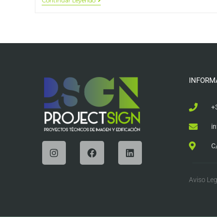
Continuar Leyendo
INFORM
+
i
C
Aviso Leg