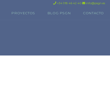
+34 918 46 42 40
info@psgn.es
PROYECTOS
BLOG PSGN
CONTACTO