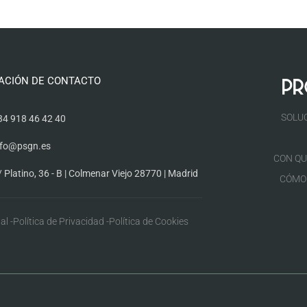
ACIÓN DE CONTACTO
SOLU
34 918 46 42 40
nfo@psgn.es
CON QU
/ Platino, 36 - B | Colmenar Viejo 28770 | Madrid
CÓMO
al -
Política de Privacidad -
Política de Cookies