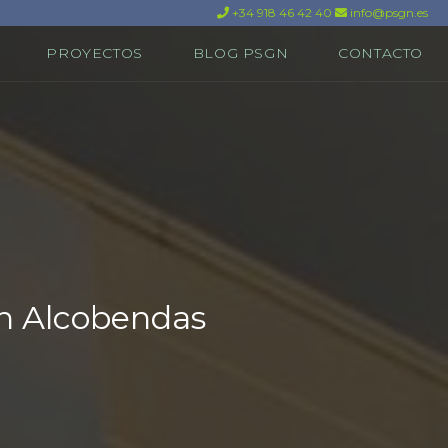
+34 918 46 42 40
info@psgn.es
PROYECTOS
BLOG PSGN
CONTACTO
on Alcobendas