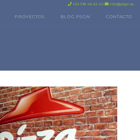
+34 918 46 42 40
info@psgn.es
PROYECTOS
BLOG PSGN
CONTACTO