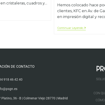
 en cristaleras, cuadros y…
Hemos colocado hace poco
clientes, KFC en Av. de Ga
en impresión digital y re
Continuar Leyendo
ACIÓN DE CONTACTO
SOLU
34 918 46 42 40
nfo@psgn.es
CON QU
/ Platino, 36 - B | Colmenar Viejo 28770 | Madrid
CÓMO