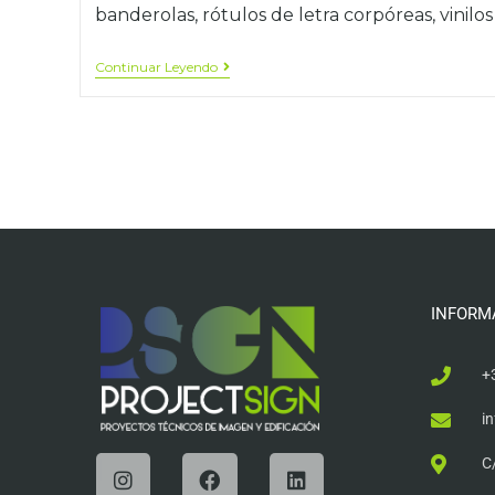
banderolas, rótulos de letra corpóreas, vinilos
Continuar Leyendo
INFORM
+
i
C