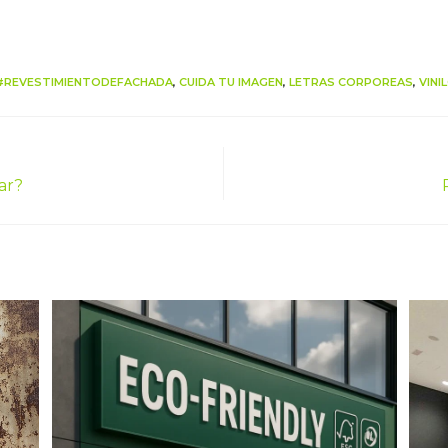
#REVESTIMIENTODEFACHADA
,
CUIDA TU IMAGEN
,
LETRAS CORPOREAS
,
VINI
ar?