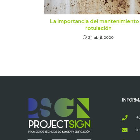
La importancia del mantenimiento
rotulación
24 abril, 2020
INFORM
+
i