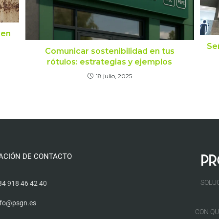
 en
Se
Comunicar sostenibilidad en tus
rótulos: estrategias y ejemplos
18 julio, 2025
ACIÓN DE CONTACTO
SOLU
34 918 46 42 40
nfo@psgn.es
CON QU