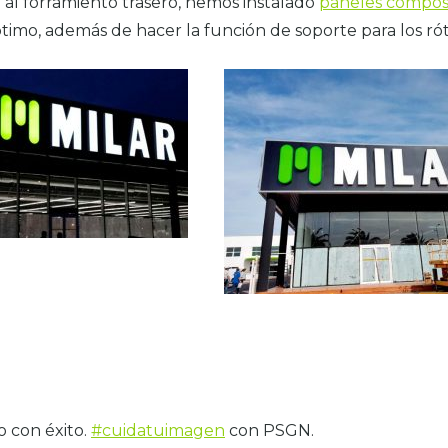
al forramiento trasero, hemos instalado
paneles compos
imo, además de hacer la función de soporte para los rót
o con éxito.
#cuidatuimagen
con PSGN.