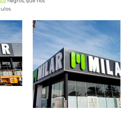
ite
negros, que nos
ulos.