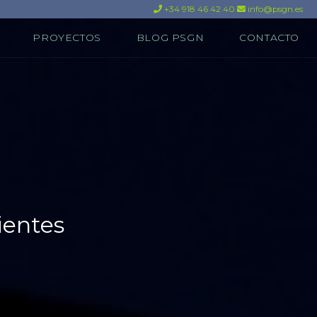
+34 918 46 42 40
info@psgn.es
PROYECTOS
BLOG PSGN
CONTACTO
ientes