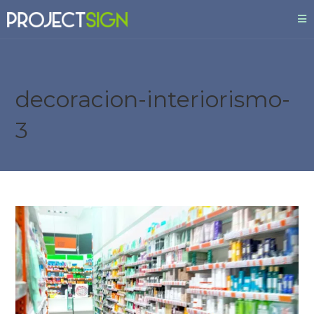
decoracion-interiorismo-
3