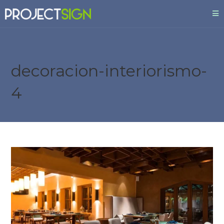
decoracion-interiorismo-
4