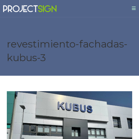
revestimiento-fachadas-
kubus-3