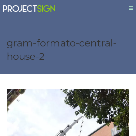
gram-formato-central-
house-2