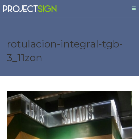
rotulacion-integral-tgb-
3_11zon