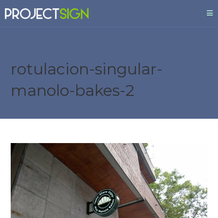
rotulacion-singular-
manolo-bakes-2