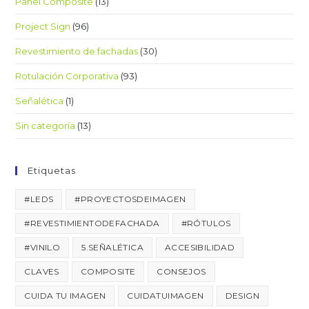
Panel Composite
(13)
Project Sign
(96)
Revestimiento de fachadas
(30)
Rotulación Corporativa
(93)
Señalética
(1)
Sin categoría
(13)
Etiquetas
#LEDS
#PROYECTOSDEIMAGEN
#REVESTIMIENTODEFACHADA
#RÓTULOS
#VINILO
5.SEÑALÉTICA
ACCESIBILIDAD
CLAVES
COMPOSITE
CONSEJOS
CUIDA TU IMAGEN
CUIDATUIMAGEN
DESIGN