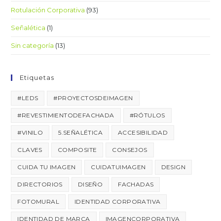
Rotulación Corporativa
(93)
Señalética
(1)
Sin categoría
(13)
Etiquetas
#LEDS
#PROYECTOSDEIMAGEN
#REVESTIMIENTODEFACHADA
#RÓTULOS
#VINILO
5.SEÑALÉTICA
ACCESIBILIDAD
CLAVES
COMPOSITE
CONSEJOS
CUIDA TU IMAGEN
CUIDATUIMAGEN
DESIGN
DIRECTORIOS
DISEÑO
FACHADAS
FOTOMURAL
IDENTIDAD CORPORATIVA
IDENTIDAD DE MARCA
IMAGENCORPORATIVA