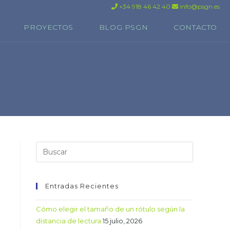
+34 918 46 42 40
info@psgn.es
PROYECTOS
BLOG PSGN
CONTACTO
Entradas Recientes
Cómo elegir el tamaño de un rótulo según la
distancia de lectura
15 julio, 2026