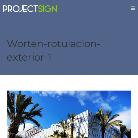
Worten-rotulacion-
exterior-1