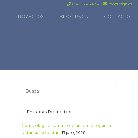
+34 918 46 42 40
info@psgn.es
PROYECTOS
BLOG PSGN
CONTACTO
Entradas Recientes
Cómo elegir el tamaño de un rótulo según la
distancia de lectura
15 julio, 2026