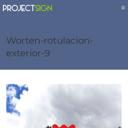
Worten-rotulacion-
exterior-9