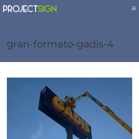
gran-formato-gadis-4