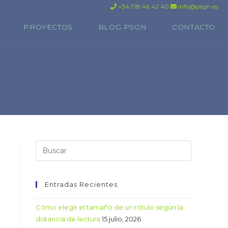
+34 918 46 42 40
info@psgn.es
PROYECTOS
BLOG PSGN
CONTACTO
Entradas Recientes
Cómo elegir el tamaño de un rótulo según la
distancia de lectura
15 julio, 2026