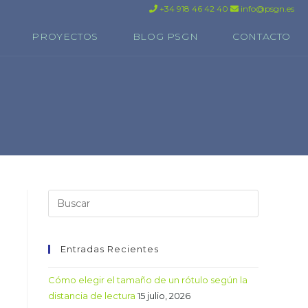
+34 918 46 42 40
info@psgn.es
PROYECTOS
BLOG PSGN
CONTACTO
Entradas Recientes
Cómo elegir el tamaño de un rótulo según la
distancia de lectura
15 julio, 2026