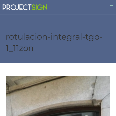
rotulacion-integral-tgb-
1_11zon